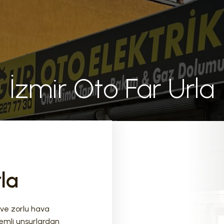
İzmir Oto Far Urla
la
 ve zorlu hava
nemli unsurlardan