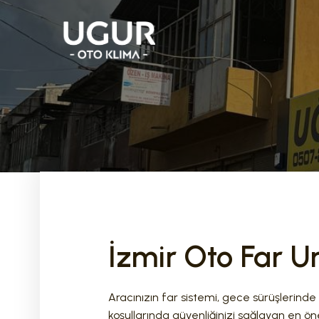
İzmir Oto Far Ur
Aracınızın far sistemi, gece sürüşlerinde
koşullarında güvenliğinizi sağlayan en ö