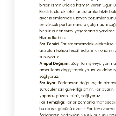
biridir. İzmir Urla’da hizmet veren Uğur 
Elektrik olarak, oto far sistemlerinizin b
ayar işlemlerinde uzman çözümler sunuyo
en yüksek performansta çalışmasını sağ
bir sürüş deneyimi yaşamanıza yardımcı 
Hizmetlerimiz:
Far Tamiri
: Far sisteminizdeki elektrikse
arızaları hızlıca tespit edip, etkili onarı
sunuyoruz.
Ampul Değişimi
: Zayıflamış veya yanma
ampullerini değiştirerek yolunuzu daha i
sağlıyoruz.
Far Ayarı
: Farlarınızın doğru açıda olmas
sürücüler için güvenliği artırır. Far ayarın
yaparak güvenli sürüş sağlıyoruz.
Far Temizliği
: Farlar zamanla matlaşabilir
bu da ışık gücünü azaltır. Far temizleme i
farlarınızın parlaklığını ve ışık gücünü artı