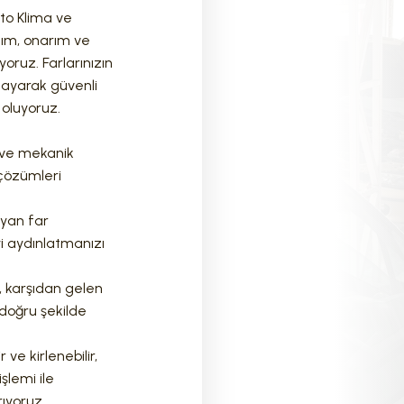
Oto Klima ve
akım, onarım ve
ruz. Farlarınızın
layarak güvenli
oluyoruz.
l ve mekanik
m çözümleri
yan far
yi aydınlatmanızı
ı, karşıdan gelen
ı doğru şekilde
 ve kirlenebilir,
şlemi ile
rıyoruz.