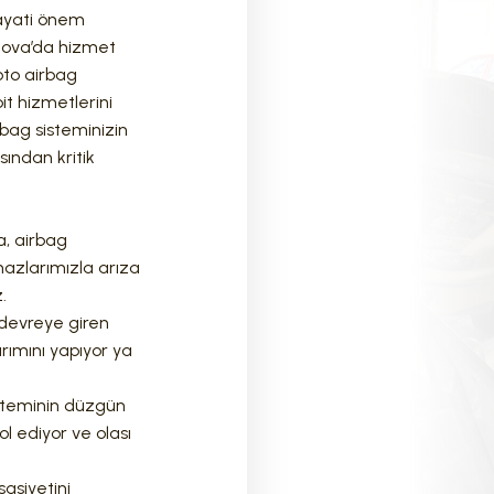
hayati önem
rnova’da hizmet
oto airbag
it hizmetlerini
rbag sisteminizin
sından kritik
sa, airbag
ihazlarımızla arıza
.
 devreye giren
rımını yapıyor ya
isteminin düzgün
ol ediyor ve olası
sasiyetini