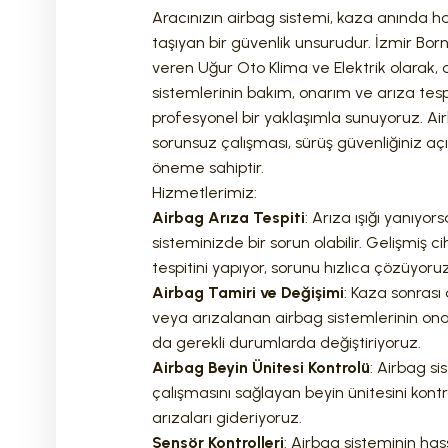
Aracınızın airbag sistemi, kaza anında 
taşıyan bir güvenlik unsurudur. İzmir Bo
veren Uğur Oto Klima ve Elektrik olarak, 
sistemlerinin bakım, onarım ve arıza tesp
profesyonel bir yaklaşımla sunuyoruz. Ai
sorunsuz çalışması, sürüş güvenliğiniz açı
öneme sahiptir.
Hizmetlerimiz:
Airbag Arıza Tespiti
: Arıza ışığı yanıyor
sisteminizde bir sorun olabilir. Gelişmiş c
tespitini yapıyor, sorunu hızlıca çözüyoruz
Airbag Tamiri ve Değişimi
: Kaza sonrası
veya arızalanan airbag sistemlerinin ona
da gerekli durumlarda değiştiriyoruz.
Airbag Beyin Ünitesi Kontrolü
: Airbag s
çalışmasını sağlayan beyin ünitesini kontr
arızaları gideriyoruz.
Sensör Kontrolleri
: Airbag sisteminin has