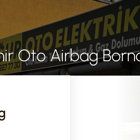
mir Oto Airbag Born
g