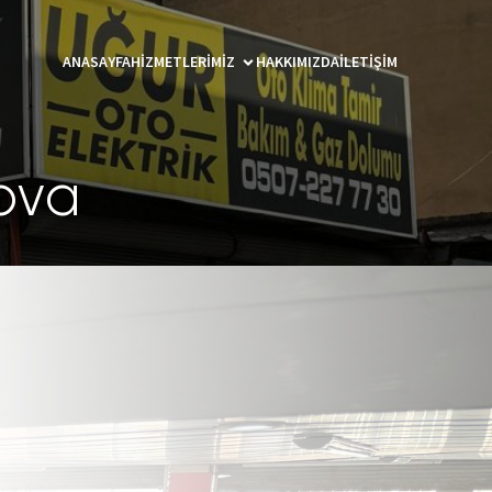
ANASAYFA
HIZMETLERIMIZ
HAKKIMIZDA
İLETIŞIM
ova